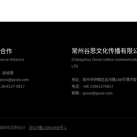
盟合作
​常州谷思文化传播有限
ative Alliance
Changzhou Goosi culture communicatio
LTD
：赵经理
osi@goosi.com
地址：常州市钟楼区运河路198号博济
9-6127-0817
电话：+86 13961270817
邮箱：goosi@goosi.com
站-高端网站定制设计
苏ICP备13061009号-1