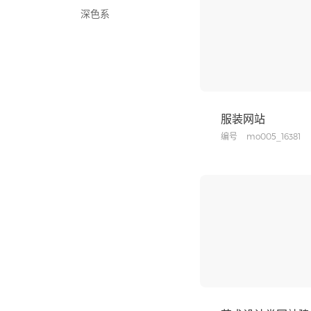
深色系
浅色系
单屏滚动
服装网站
编号
mo005_16381