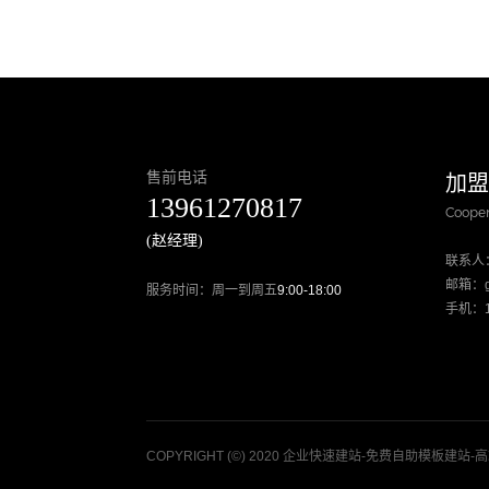
售前电话
加
13961270817
Cooper
(赵经理)
联系人
邮箱：go
服务时间：周一到周五
9:00-18:00
手机：13
COPYRIGHT (©) 2020 企业快速建站-免费自助模板建