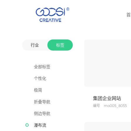
首
行业
标签
全部标签
个性化
极简
集团企业网站
折叠导航
编号
mo005_8055
侧边导航
瀑布流