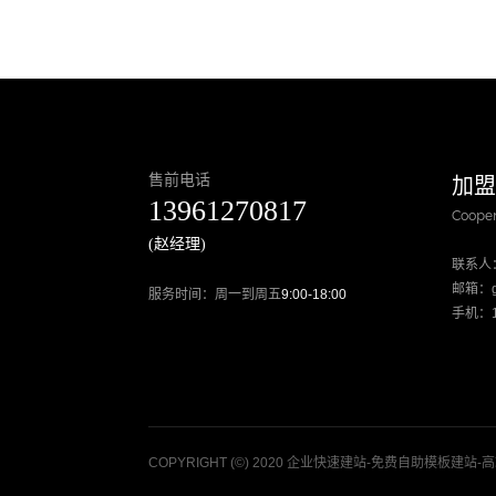
售前电话
加
13961270817
Cooper
(赵经理)
联系人
邮箱：go
服务时间：周一到周五
9:00-18:00
手机：13
COPYRIGHT (©) 2020 企业快速建站-免费自助模板建