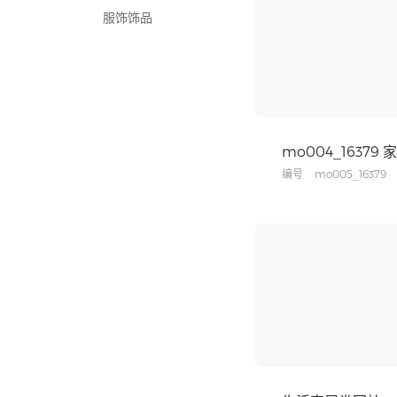
服饰饰品
深色系
医疗保健
浅色系
休闲旅游
单屏滚动
家居百货
mo004_16379
企业集团
编号
mo005_16379
室内建筑
摄影摄像