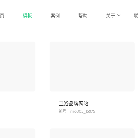
页
模板
案例
帮助
关于
卫浴品牌网站
编号
mo005_15375