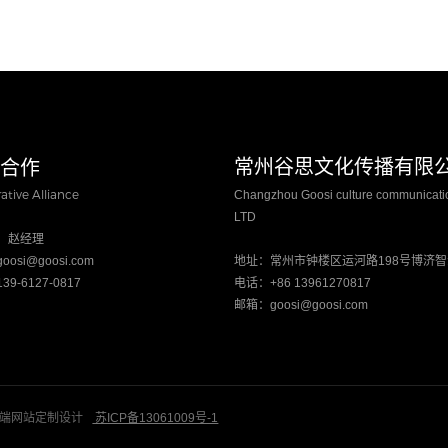
盟合作
​常州谷思文化传播有限
ative Alliance
Changzhou Goosi culture communicatio
LTD
：赵经理
osi@goosi.com
地址：常州市钟楼区运河路198号博济
9-6127-0817
电话：+86 13961270817
邮箱：goosi@goosi.com
站-高端网站定制设计
苏ICP备13061009号-1