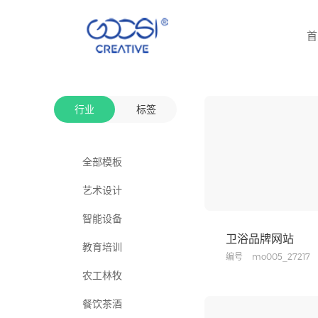
首
行业
标签
全部模板
全部标签
艺术设计
个性化
智能设备
极简
卫浴品牌网站
教育培训
折叠导航
编号
mo005_27217
农工林牧
侧边导航
餐饮茶酒
瀑布流