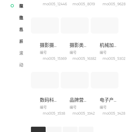
mo005_12446
mo005_8019
mo005_9628
训
林
饮
服
航
导
布
深
牧
茶
饰
医
航
流
色
浅
酒
饰
疗
休
系
色
单
品
保
闲
家
系
屏
摄影摄像类网站
摄影类企业网站
机械加工电器网站
健
旅
居
企
滚
编号
编号
编号
mo005_15369
mo005_16382
mo005_5302
游
百
业
室
动
货
集
内
摄
团
建
影
数码科技网站
品牌营销网站
电子产品手机网站
筑
摄
编号
编号
编号
像
mo005_3538
mo005_3342
mo005_3428