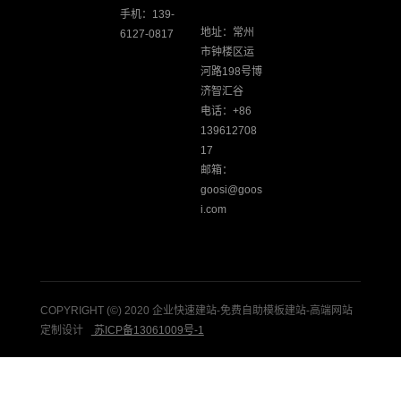
手机：139-
地址：常州
6127-0817
市钟楼区运
河路198号博
济智汇谷
电话：+86
139612708
17
邮箱：
goosi@goos
i.com
COPYRIGHT (©) 2020 企业快速建站-免费自助模板建站-高端网站
定制设计
苏ICP备13061009号-1