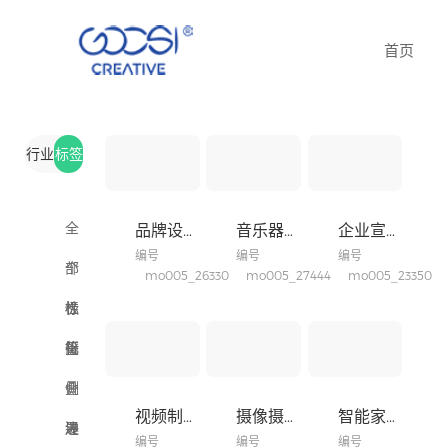
首页
行业
标签
全
全
品牌设计行业网站
音乐器材类行业模板
企业宣传行业网站
编号
编号
编号
部
艺
部
个
mo005_26330
mo005_27444
mo005_23350
模
术
智
标
性
极
板
设
能
教
签
化
简
折
计
设
育
农
叠
侧
视频制作网站
摄像摄影网站
智能家居网站
备
培
工
餐
导
边
瀑
编号
编号
编号