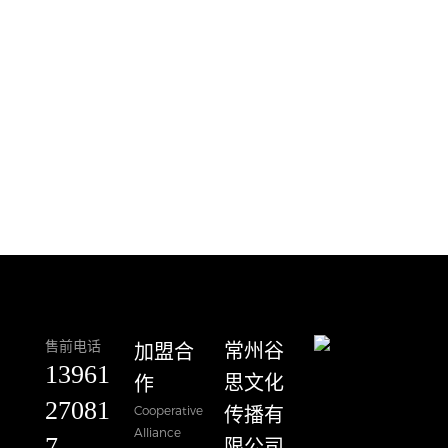
售前电话
加盟合
​常州谷
13961
作
思文化
27081
Cooperative
传播有
Alliance
7
限公司