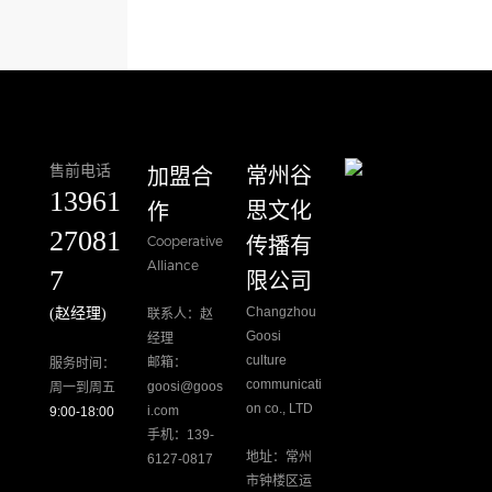
售前电话
加盟合
​常州谷
13961
作
思文化
27081
Cooperative
传播有
Alliance
7
限公司
Changzhou
(赵经理)
联系人：赵
Goosi
经理
culture
邮箱：
服务时间：
communicati
goosi@goos
周一到周五
on co., LTD
i.com
9:00-18:00
手机：139-
地址：常州
6127-0817
市钟楼区运