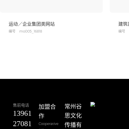
运动／企业集团类网站
建筑
编号
mo005_16818
编号
售前电话
加盟合
​常州谷
13961
作
思文化
27081
Cooperative
传播有