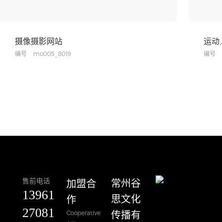
摄像摄影网站
运动
编号
mo005_8019
编号
售前电话
加盟合
​常州谷
13961
作
思文化
27081
Cooperative
传播有