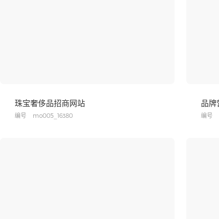
珠宝奢侈品招商网站
品牌
编号
mo005_16380
编号