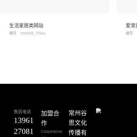
生活家居类网站
爱宠
编号
mo005_17544
编号
售前电话
加盟合
​常州谷
13961
作
思文化
27081
Cooperative
传播有