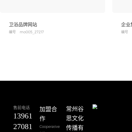
卫浴品牌网站
企业
编号
mo005_27217
编号
售前电话
加盟合
​常州谷
13961
作
思文化
27081
Cooperative
传播有